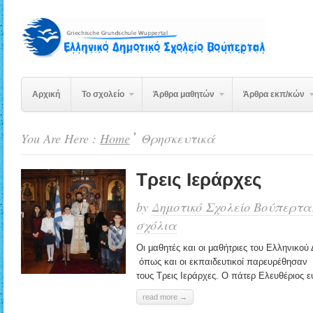
Αρχική
Το σχολείο
Άρθρα μαθητών
Άρθρα εκπ/κών
You Are Here :
Home
Θρησκευτικά
Τρεις Ιεράρχες
by
Δημοτικό Σχολείο Βούπερτα
σχόλια
Οι μαθητές και οι μαθήτριες του Ελληνικο
όπως και οι εκπαιδευτικοί παρευρέθησαν 
τους Τρεις Ιεράρχες. Ο πάτερ Ελευθέριος ε
read more →