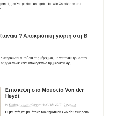
 gemalt, gen?ht, geklebt und gebastelt wie Osterkarten und
 ...
ϊτανάκι ? Αποκριάτικη γιορτή στη Β΄
υ διατηρούνται αυτούσια στις μέρες μας. Το γαϊτανάκι ήρθε στην
έξη γαϊτανάκι είναι υποκοριστικό της μεσαιωνικής ...
Επίσκεψη στο Μουσείο Von der
Heydt
by
Ειρήνη Αμαραντίδου
on Φεβ 11th, 2017 ·
0 σχόλια
Οι μαθητές και μαθήτριες του Δημοτικού Σχολείου Wuppertal