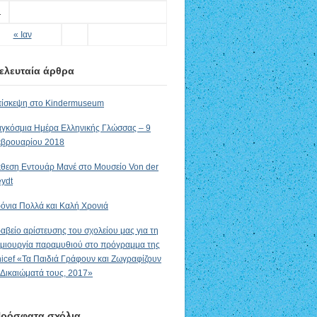
1
« Ιαν
ελευταία άρθρα
ίσκεψη στο Kindermuseum
γκόσμια Ημέρα Ελληνικής Γλώσσας – 9
βρουαρίου 2018
θεση Εντουάρ Μανέ στο Μουσείο Von der
ydt
όνια Πολλά και Καλή Χρονιά
αβείο αρίστευσης του σχολείου μας για τη
μιουργία παραμυθιού στο πρόγραμμα της
icef «Τα Παιδιά Γράφουν και Ζωγραφίζουν
 Δικαιώματά τους, 2017»
ρόσφατα σχόλια