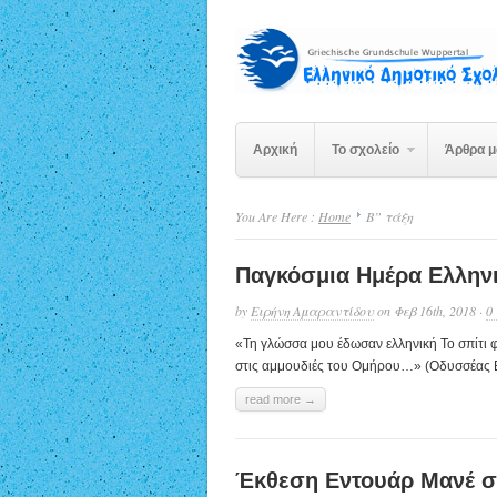
Αρχική
Το σχολείο
Άρθρα 
You Are Here :
Home
Β” τάξη
Παγκόσμια Ημέρα Ελλην
by
Ειρήνη Αμαραντίδου
on Φεβ 16th, 2018 ·
0
«Τη γλώσσα μου έδωσαν ελληνική Το σπίτι
στις αμμουδιές του Ομήρου…» (Οδυσσέας Ελ
read more →
Έκθεση Εντουάρ Μανέ σ