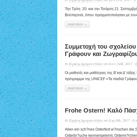
Την Τρίτη 20. και την Τετάρτη 21. Σεπτεμβ
Βούπερταλ, όπου πραγματοποίησαν με τους μ
read more →
Συμμετοχή του σχολείου
Γράφουν και Ζωγραφίζου
by
Ειρήνη Αμαραντίδου
on Ιουν 24th, 2017 ·
0
Οι μαθητές και μαθήτριες της Β΄και Δ΄τάξης
πρόγραμμα της UNICEF «Τα παιδιά Γράφουν 
read more →
Frohe Ostern! Καλό Πάσ
by
Ειρήνη Αμαραντίδου
on Απρ 8th, 2017 ·
0 
Allen ein sch?nes Osterfest w?nschen die S
Osterbr?uche kennengelernt, Osterm?rchen