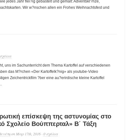
wie jedes Jahr flei?ig gebastelt und gemalt: Adventskr?nze,
nachtskarten. Wir w?nschen allen ein Frohes Weihnachtsfest und
 σχόλια
ht, uns im Sachunterricht dem Thema Kartoffel auf verschiedenen
aben das M?rchen «Der Kartoffelk?nig» als youtube-Video
gen Zeichentrickfilm ?ber eine au?erirdische kleine Kartoffel
..
ρωτική επίσκεψη της αστυνομίας στο
κό Σχολείο Βούππερταλ» Β΄ Τάξη
Βενέτη
on Μαρ 17th, 2016 ·
0 σχόλια