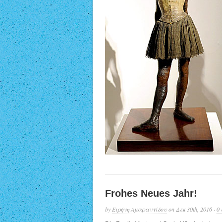
Frohes Neues Jahr!
by
Ειρήνη Αμαραντίδου
on Δεκ 30th, 2016 ·
0