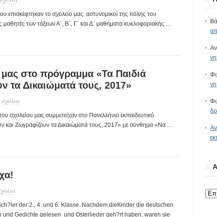
ρίου επισκέφτηκαν το σχολείο μας αστυνομικοί της πόλης του
Βά
αθητές των τάξεων Α΄, Β΄, Γ΄ και Δ΄ μαθήματα κυκλοφοριακής ...
απ
Αν
νη
 μας στο πρόγραμμα «Τα Παιδιά
Φω
ν τα Δικαιώματά τους, 2017»
νη
 σχόλια
Φω
δρ
 του σχολείου μας συμμετείχαν στο Πανελλήνιο εκπαιδευτικό
και Ζωγραφίζουν τα Δικαιώματά τους, 2017» με σύνθημα «Να ...
Αν
εκ
Α
χα!
σχόλια
ch?ler der 2., 4. und 6. Klasse. Nachdem dieKinder die deutschen
 und Gedichte gelesen und Osterlieder geh?rt haben, waren sie