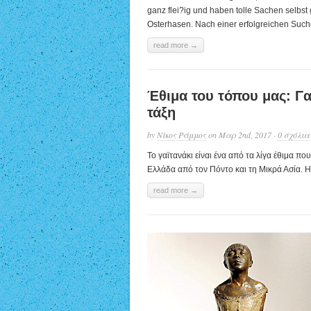
ganz flei?ig und haben tolle Sachen selbst
Osterhasen. Nach einer erfolgreichen Suche
read more →
Έθιμα του τόπου μας: Γα
τάξη
by
Νίκος Ράμμος
on Μαρ 2nd, 2017 ·
0 σχόλια
Το γαϊτανάκι είναι ένα από τα λίγα έθιμα πο
Ελλάδα από τον Πόντο και τη Μικρά Ασία. Η λ
read more →