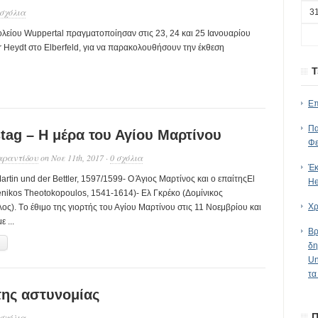
 σχόλια
3
ολείου Wuppertal πραγματοποίησαν στις 23, 24 και 25 Ιανουαρίου
 Heydt στο Εlberfeld, για να παρακολουθήσουν την έκθεση
Τ
Eπ
Πα
tag – Η μέρα του Αγίου Μαρτίνου
Φε
αραντίδου
on Νοε 11th, 2017 ·
0 σχόλια
Έκ
artin und der Bettler, 1597/1599- Ο Άγιος Μαρτίνος και ο επαίτηςEl
He
nikos Theotokopoulos, 1541-1614)- Ελ Γκρέκο (Δομίνικος
Χρ
ς). Tο έθιμο της γιορτής του Αγίου Μαρτίνου στις 11 Νοεμβρίου και
 ...
Βρ
→
δη
Un
τα
της αστυνομίας
Π
 σχόλια