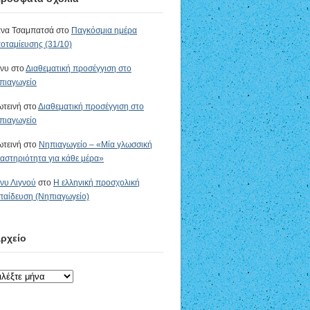
να Τσαμπατσά στο
Παγκόσμια ημέρα
οταμίευσης (31/10)
νυ στο
Διαθεματική προσέγγιση στο
πιαγωγείο
τεινή στο
Διαθεματική προσέγγιση στο
πιαγωγείο
τεινή στο
Νηπιαγωγείο – «Μία γλωσσική
αστηριότητα για κάθε μέρα»
νυ Λιγνού
στο
Η ελληνική προσχολική
παίδευση (Νηπιαγωγείο)
ρχείο