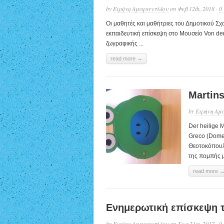
by
Ειρήνη Αμαραντίδου
on Φεβ 12th, 2018 ·
0
Οι μαθητές και μαθήτριες του Δημοτικού Σχ
εκπαιδευτική επίσκεψη στο Μουσείο Von der
ζωγραφικής ...
read more →
Martins
by
Ειρήνη Αμ
Der heilige M
Greco (Dome
Θεοτοκόπουλο
της πομπής με
read more 
Ενημερωτική επίσκεψη 
by
Ειρήνη Αμαραντίδου
on Σεπ 21st, 2017 ·
0