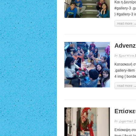
Και η Δευτέρ
#gallery-3 .ga
} #gallery-3 i
read more 
Advenz
by
Χριστίνα 
Κατασκευή στ
.gallery-item 
4 img { border
read more 
Επίσκε
by
Δημοτικό 
Επίσκεψη στο