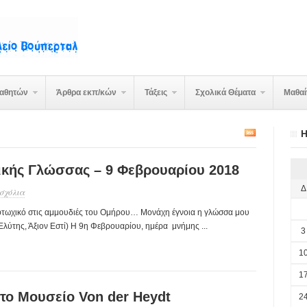
μαθητών
Άρθρα εκπ/κών
Τάξεις
Σχολικά Θέματα
Μαθα
Η
ικής Γλώσσας – 9 Φεβρουαρίου 2018
Δ
 σχόλια
 φτωχικό στις αμμουδιές του Ομήρου… Μονάχη έγνοια η γλώσσα μου
ύτης, Άξιον Εστί) Η 9η Φεβρουαρίου, ημέρα μνήμης ...
3
1
1
το Μουσείο Von der Heydt
2