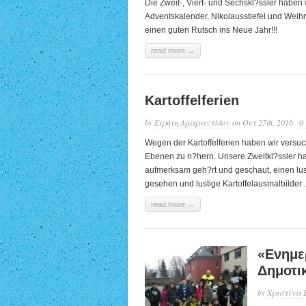
Die Zweit-, Viert- und Sechskl?ssler haben 
Adventskalender, Nikolausstiefel und Weih
einen guten Rutsch ins Neue Jahr!!!
read more →
Kartoffelferien
by
Ειρήνη Αμαραντίδου
on Οκτ 27th, 2016 ·
0
Wegen der Kartoffelferien haben wir versuc
Ebenen zu n?hern. Unsere Zweitkl?ssler h
aufmerksam geh?rt und geschaut, einen lusti
gesehen und lustige Kartoffelausmalbilder .
read more →
«Ενημε
Δημοτι
by
Χριστίνα 