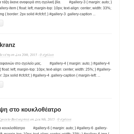
α τάξη έκανε αναφορά στη σχολική βία. #gallery-3 { margin: auto; }
llery-item { float: left; margin-top: 10px; text-align: center; width: 33%;
mg { border: 2px solid #cfcfcf; } #gallery-3 .gallery-caption ...
→
kranz
Βενέτη
on Δεκ 20th, 2015 ·
0 σχόλια
εφανιών στο σχολείο μας. #gallery-4 { margin: auto; } #gallery-4
{ float: left; margin-top: 10px; text-align: center; width: 25%; } #gallery-
: 2px solid #cfcfcf; } #gallery-4 .gallery-caption { margin-left: ...
→
ψη στο κουκλοθέατρο
Σχολείο Βούπερταλ
on Δεκ 9th, 2015 ·
0 σχόλια
 κουκλοθέατρο #gallery-6 { margin: auto; } #gallery-6 .gallery-