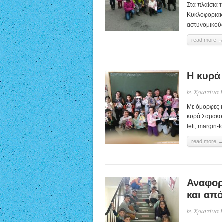
Στα πλαίσια 
Κυκλοφοριακή
αστυνομικούς
read more 
Η κυρά
by
Χριστίνα 
Με όμορφες κ
κυρά Σαρακοσ
left; margin-t
read more 
Αναφορά
και από
by
Χριστίνα 