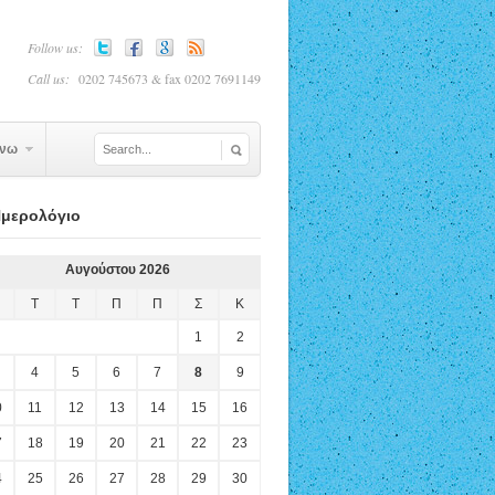
Follow us:
Call us:
0202 745673 & fax 0202 7691149
ίνω
μερολόγιο
Αυγούστου 2026
Τ
Τ
Π
Π
Σ
Κ
1
2
4
5
6
7
8
9
0
11
12
13
14
15
16
7
18
19
20
21
22
23
4
25
26
27
28
29
30