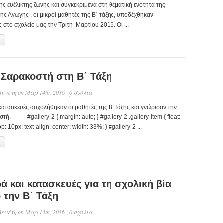
της ευέλικτης ζώνης και συγκεκριμένα στη θεματική ενότητα της
ς Αγωγής , οι μικροί μαθητές της Β΄ τάξης, υποδέχθηκαν
 στο σχολείο μας την Τρίτη Μαρτίου 2016. Οι ...
→
 Σαρακοστή στη Β΄ Τάξη
Βενέτη
on Μαρ 14th, 2016 ·
0 σχόλια
ατασκευές ασχολήθηκαν οι μαθητές της Β΄Τάξης και γνώρισαν την
τή. #gallery-2 { margin: auto; } #gallery-2 .gallery-item { float:
op: 10px; text-align: center; width: 33%; } #gallery-2 ...
→
 και κατασκευές για τη σχολική βία
 την Β΄ Τάξη
Βενέτη
on Μαρ 13th, 2016 ·
0 σχόλια